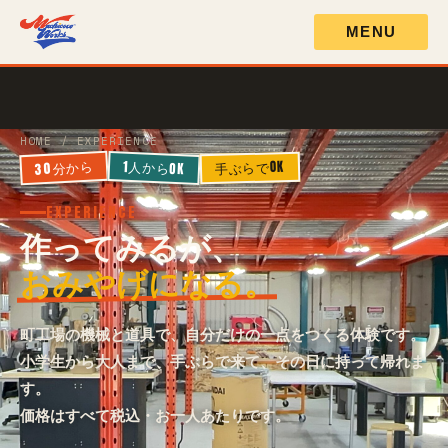
MENU
HOME
HOME
/ EXPERIENCE
設備
30分から
1人からOK
手ぶらでOK
技術Fitness
EXPERIENCE
作ってみるが、
料金
おみやげになる。
製作依頼
町工場の機械と道具で、自分だけの一点をつくる体験です。
小学生から大人まで、手ぶらで来て、その日に持って帰れま
団体体験
す。
価格はすべて税込・お一人あたりです。
体験メニュー