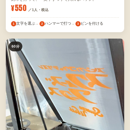
¥550
／1人・税込
文字を選ぶ
ハンマーで打つ
ピンを付ける
1
2
3
60分