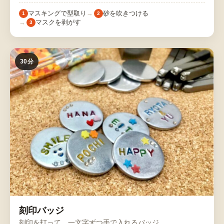
マスキングで型取り
砂を吹きつける
1
2
マスクを剥がす
3
30分
刻印バッジ
刻印を打って、一文字ずつ手で入れるバッジ。