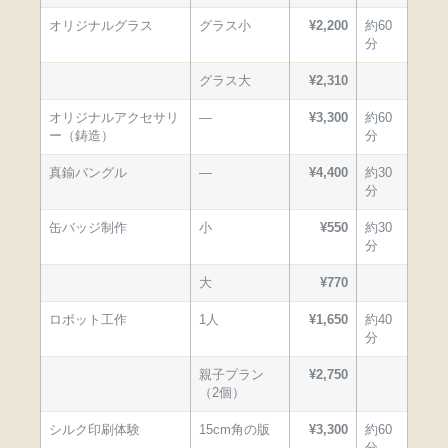
オリジナルグラス
グラス小
¥2,200
約60
分
グラス大
¥2,310
オリジナルアクセサリ
—
¥3,300
約60
ー（鋳造）
分
真鍮バングル
—
¥4,400
約30
分
缶バッジ制作
小
¥550
約30
分
大
¥770
ロボット工作
1人
¥1,650
約40
分
親子プラン
¥2,750
（2個）
シルク印刷体験
15cm角の版
¥3,300
約60