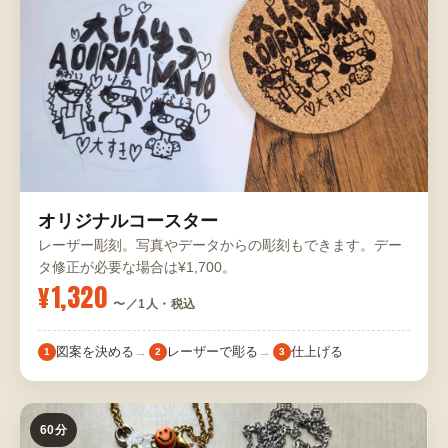
オリジナルコースター
レーザー彫刻。写真やデータからの彫刻もできます。デー
タ修正が必要な場合は¥1,700。
¥1,320
〜／1人・税込
図案を決める
レーザーで彫る
仕上げる
1
2
3
60分