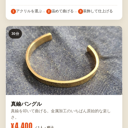
アクリルを選ぶ
温めて曲げる
装飾して仕上げる
1
2
3
30分
真鍮バングル
真鍮を叩いて曲げる。金属加工のいちばん原始的な楽し
さ。
¥4,400
／1人・税込