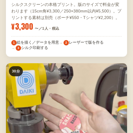
シルクスクリーンの本格プリント。版のサイズで料金が変
わります（15cm角¥3,300／250×380mm以内¥5,500）。プ
リントする素材は別売（ポーチ¥550・Tシャツ¥2,200）。
¥3,300
〜／1人・税込
絵を描く／データを用意
レーザーで版を作る
1
2
シルク印刷する
3
30分