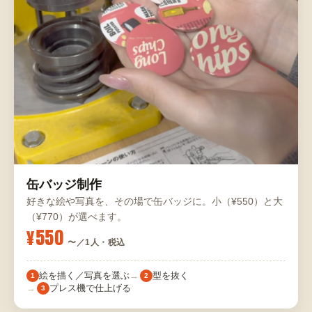
缶バッジ制作
好きな絵や写真を、その場で缶バッジに。小（¥550）と大
（¥770）が選べます。
¥550
〜／1人・税込
絵を描く／写真を選ぶ
型を抜く
1
2
プレス機で仕上げる
3