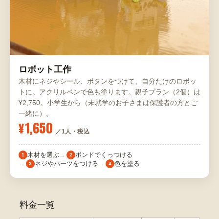
ロボット工作
木材にネジやシール、ボタンをつけて、自分だけのロボッ
トに。アクリルペンで色も塗ります。親子プラン（2個）は
¥2,750。小学生から（未就学のお子さまは保護者の方とご
一緒に）。
¥1,650
／1人・税込
木材を選ぶ
ボンドでくっつける
1
2
ネジやパーツをつける
色を塗る
3
4
料金一覧