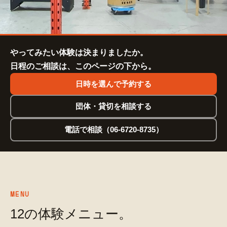
加工講座
カフェ・仲間
やってみたい体験は決まりましたか。
日程のご相談は、このページの下から。
使い方ガイド
日時を選んで予約する
見学・予約・問い合わせ
団体・貸切を相談する
電話で相談（06-6720-8735）
MENU
12の体験メニュー。