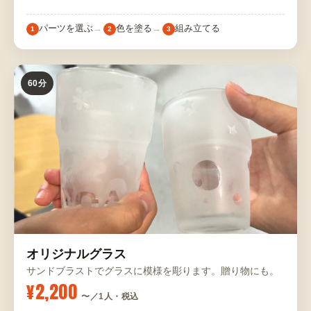
パーツを選ぶ
色を塗る
組み立てる
1
2
3
60分
オリジナルグラス
サンドブラストでグラスに模様を彫ります。贈り物にも。
¥2,200
〜／1人・税込