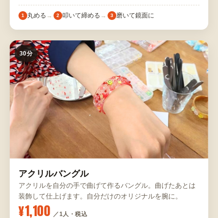
丸める
叩いて締める
磨いて鏡面に
1
2
3
30分
アクリルバングル
アクリルを自分の手で曲げて作るバングル。曲げたあとは
装飾して仕上げます。自分だけのオリジナルを腕に。
¥1,100
／1人・税込